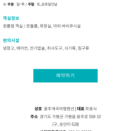
주중
주말
※
: 일~목 /
: 토,공휴일전날
객실정보
원룸형 객실 / 온돌룸, 화장실, 야외 바비큐시설
편의시설
냉장고, 에어컨, 전기밥솥, 취사도구, 식기류, 침구류
예약하기
상호
대표
용추계곡여행펜션 |
최용식
주소
경기도 가평군 가평읍 용추로 508-10
(구, 승안리 628)